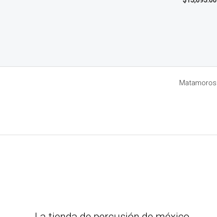
$
15,695.00
Matamoros 8
La tienda de percusión de méxico