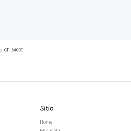
o. CP. 64000
Sitio
Home
Mi cuenta