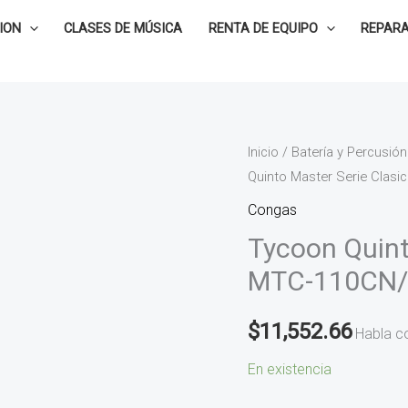
ION
CLASES DE MÚSICA
RENTA DE EQUIPO
REPARA
Tycoon
Inicio
/
Batería y Percusión
Quinto Master Serie Clas
Quinto
Master
Congas
Serie
Tycoon Quint
Clasica
MTC-110CN
11
MTC-
$
11,552.66
Habla c
110CN/S
cantidad
En existencia