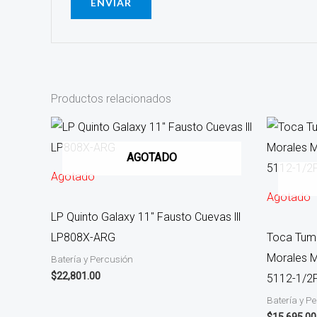
Productos relacionados
AGOTADO
Agotado
Agotado
LP Quinto Galaxy 11″ Fausto Cuevas lll
LP808X-ARG
Toca Tum
Morales 
Batería y Percusión
$
22,801.00
5112-1/2
Batería y P