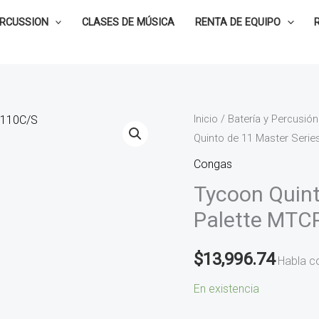
ERCUSSION
CLASES DE MÚSICA
RENTA DE EQUIPO
Tycoon
Inicio
/
Batería y Percusión
Quinto de 11 Master Seri
Quinto
de
Congas
11
Tycoon Quint
Master
Palette MTC
Series
Palette
$
13,996.74
Habla c
MTCPL-
110C/S
En existencia
cantidad