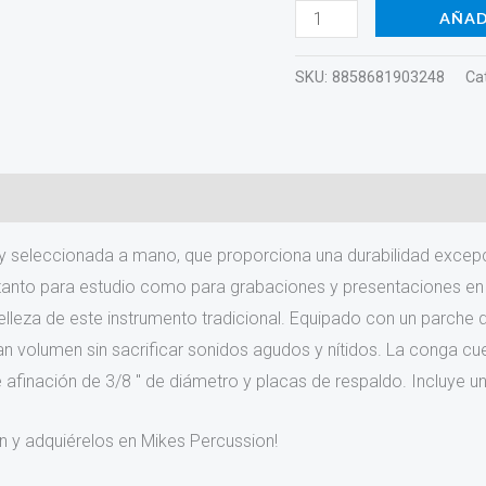
AÑAD
SKU:
8858681903248
Ca
 seleccionada a mano, que proporciona una durabilidad excepci
e tanto para estudio como para grabaciones y presentaciones en
leza de este instrumento tradicional. Equipado con un parche de
ran volumen sin sacrificar sonidos agudos y nítidos. La conga 
e afinación de 3/8 ″ de diámetro y placas de respaldo. Incluye u
 y adquiérelos en Mikes Percussion!