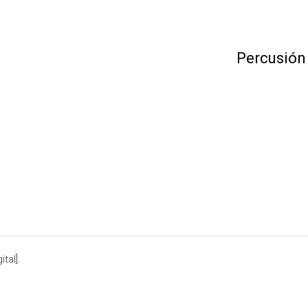
Percusión
tal].