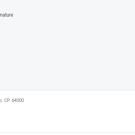
gnature
o. CP. 64000