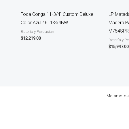
Toca Conga 11-3/4″ Custom Deluxe
LP Matad
Color Azul 4611-3/4BW
Madera Pa
M754SPR
Batería y Percusión
$
12,219.00
Batería y P
$
15,947.00
Matamoros 8