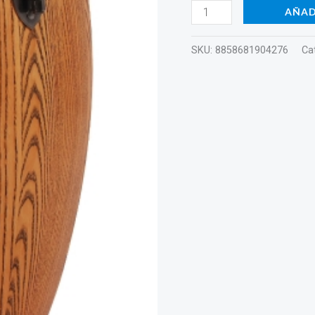
AÑAD
SKU:
8858681904276
Ca