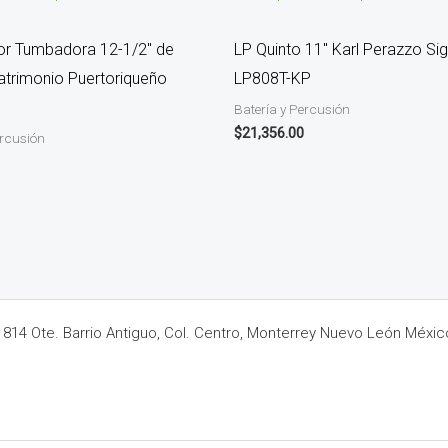
or Tumbadora 12-1/2″ de
LP Quinto 11″ Karl Perazzo Si
trimonio Puertoriqueño
LP808T-KP
Batería y Percusión
$
21,356.00
ercusión
14 Ote. Barrio Antiguo, Col. Centro, Monterrey Nuevo León Méxic