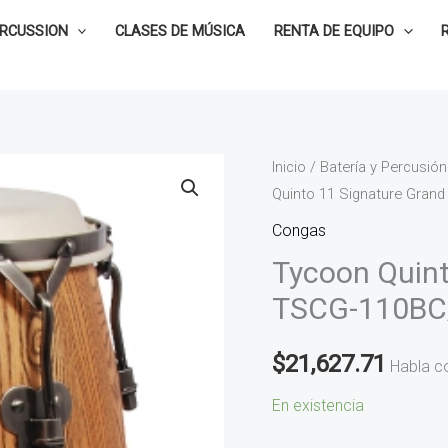
ERCUSSION
CLASES DE MÚSICA
RENTA DE EQUIPO
Tycoon
Inicio
/
Batería y Percusión
Quinto 11 Signature Gran
Quinto
11
Congas
Signature
Tycoon Quint
Grand
TSCG-110BC
Series
TSCG-
$
21,627.71
Habla c
110BC/S
cantidad
En existencia