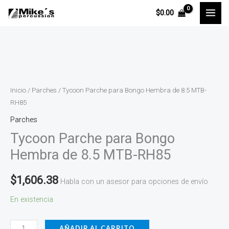
Ir
$
0.00
al
contenido
Tycoon
Parche
para
Inicio
/
Parches
/ Tycoon Parche para Bongo Hembra de 8.5 MTB-
Bongo
RH85
Hembra
Parches
de
Tycoon Parche para Bongo
8.5
Hembra de 8.5 MTB-RH85
MTB-
RH85
$
1,606.38
Habla con un asesor para opciones de envío
cantidad
En existencia
AÑADIR AL CARRITO