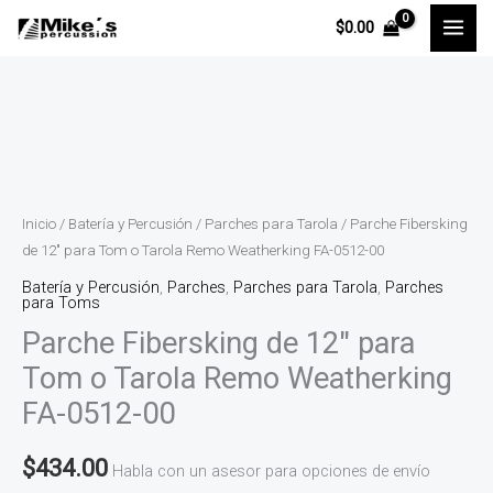
Ir
$
0.00
al
contenido
Parche
Fibersking
de
12"
Inicio
/
Batería y Percusión
/
Parches para Tarola
/ Parche Fibersking
para
de 12″ para Tom o Tarola Remo Weatherking FA-0512-00
Tom
Batería y Percusión
,
Parches
,
Parches para Tarola
,
Parches
para Toms
o
Parche Fibersking de 12″ para
Tarola
Remo
Tom o Tarola Remo Weatherking
Weatherking
FA-0512-00
FA-
0512-
$
434.00
Habla con un asesor para opciones de envío
00