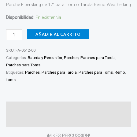
Parche Fibersking de 12″ para Tom o Tarola Remo Weatherking
cantidad
Disponibilidad:
En existencia
AÑADIR AL CARRITO
SKU:
FA-0512-00
Categorías:
Batería y Percusión
,
Parches
,
Parches para Tarola
,
Parches para Toms
Etiquetas:
Parches
,
Parches para Tarola
,
Parches para Toms
,
Remo
,
toms
Descripción
Valoraciones (0)
¡MIKES PERCUSSION!