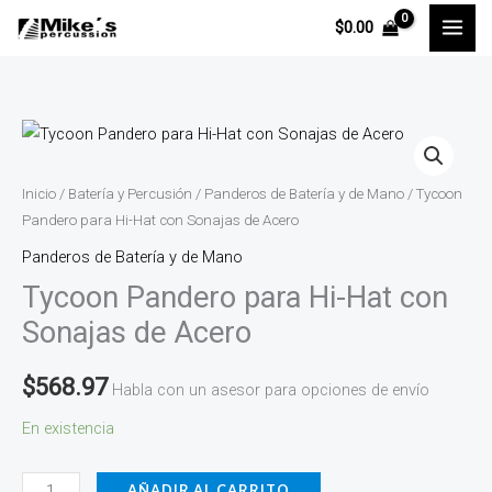
Ir
$
0.00
al
contenido
Tycoon
Pandero
para
Inicio
/
Batería y Percusión
/
Panderos de Batería y de Mano
/ Tycoon
Hi-
Pandero para Hi-Hat con Sonajas de Acero
Hat
Panderos de Batería y de Mano
con
Tycoon Pandero para Hi-Hat con
Sonajas
Sonajas de Acero
de
Acero
$
568.97
Habla con un asesor para opciones de envío
cantidad
En existencia
AÑADIR AL CARRITO