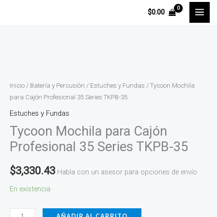
Ir
$
0.00
al
contenido
Tycoon
Mochila
para
Inicio
/
Batería y Percusión
/
Estuches y Fundas
/ Tycoon Mochila
Cajón
para Cajón Profesional 35 Series TKPB-35
Profesional
Estuches y Fundas
35
Tycoon Mochila para Cajón
Series
Profesional 35 Series TKPB-35
TKPB-
35
$
3,330.43
Habla con un asesor para opciones de envío
cantidad
En existencia
AÑADIR AL CARRITO