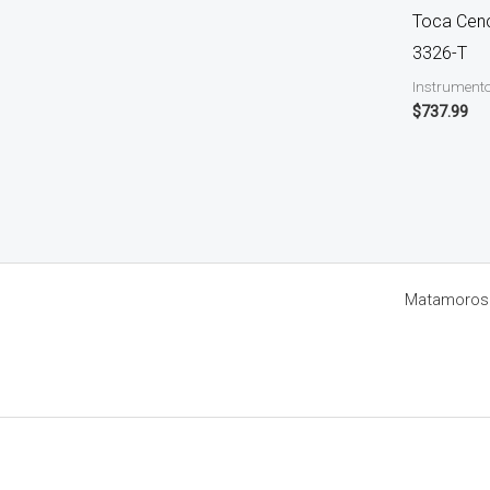
Toca Cence
3326-T
Instrumento
$
737.99
Matamoros 8