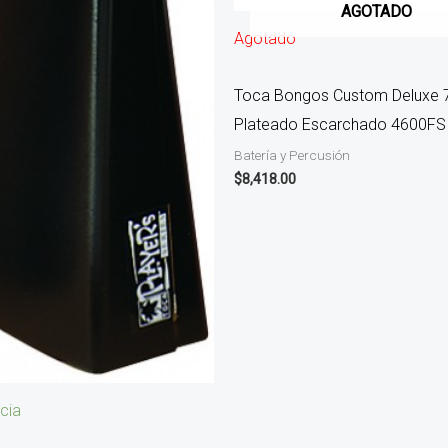
AGOTADO
Agotado
Toca Bongos Custom Deluxe 7″
Plateado Escarchado 4600FS
Batería y Percusión
$
8,418.00
cia