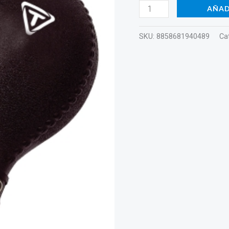
AÑAD
SKU:
8858681940489
Ca