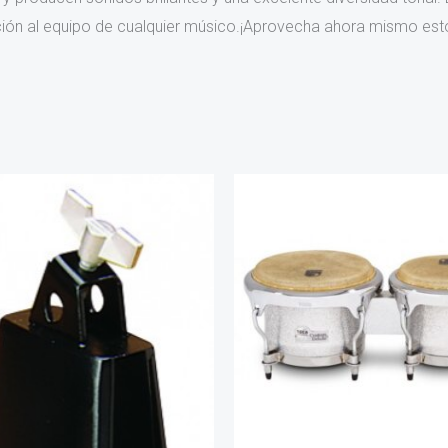
ación al equipo de cualquier músico.¡Aprovecha ahora mismo es