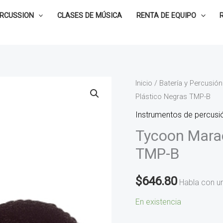
ERCUSSION
CLASES DE MÚSICA
RENTA DE EQUIPO
Tycoon
Inicio
/
Batería y Percusión
Plástico Negras TMP-B
Maracas
de
Instrumentos de percusió
Plástico
Tycoon Marac
Negras
TMP-B
TMP-
B
$
646.80
Habla con u
cantidad
En existencia