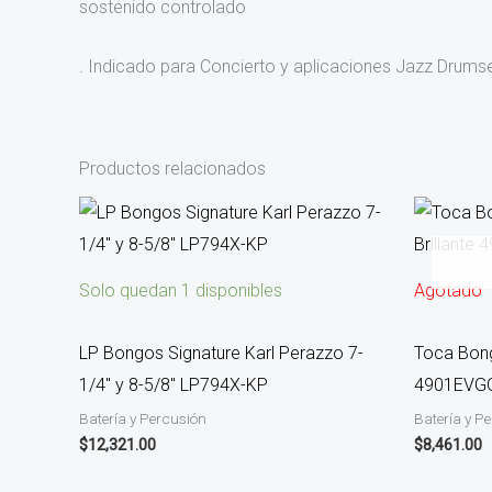
sostenido controlado
. Indicado para Concierto y aplicaciones Jazz Drum
Productos relacionados
Solo quedan 1 disponibles
Agotado
LP Bongos Signature Karl Perazzo 7-
Toca Bong
1/4″ y 8-5/8″ LP794X-KP
4901EVG
Batería y Percusión
Batería y P
$
12,321.00
$
8,461.00