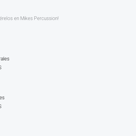
relos en Mikes Percussion!
es
S