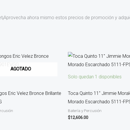
set¡Aprovecha ahora mismo estos precios de promoción y adquié
AGOTADO
Solo quedan 1 disponibles
os Eric Velez Bronce Brillante
Toca Quinto 11″ Jimmie Moral
G
Morado Escarchado 5111-FP
ercusión
Batería y Percusión
$
12,606.00