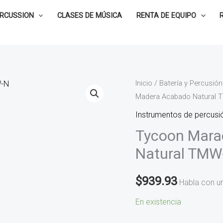
ERCUSSION
CLASES DE MÚSICA
RENTA DE EQUIPO
Tycoon
Inicio
/
Batería y Percusión
Madera Acabado Natural 
Maracas
de
Instrumentos de percusió
Madera
Tycoon Mara
Acabado
Natural TMW
Natural
TMW-
$
939.93
Habla con u
N
cantidad
En existencia