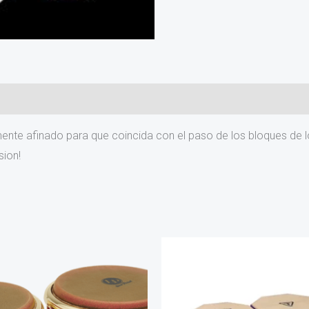
)
mente afinado para que coincida con el paso de los bloques de
sion!