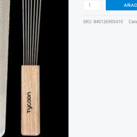
AÑAD
SKU:
840126905410
Cat