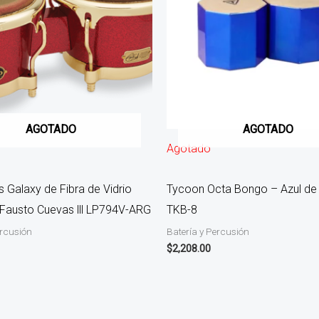
AGOTADO
AGOTADO
Agotado
 Galaxy de Fibra de Vidrio
Tycoon Octa Bongo – Azul de 7
 Fausto Cuevas lll LP794V-ARG
TKB-8
ercusión
Batería y Percusión
$
2,208.00