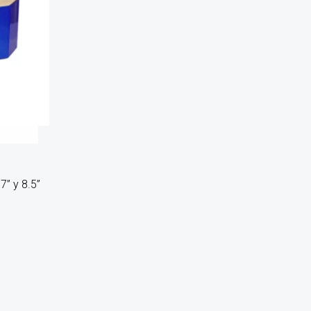
” y 8.5”