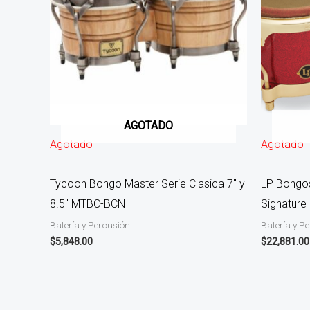
AGOTADO
Agotado
Agotado
Tycoon Bongo Master Serie Clasica 7″ y
LP Bongos
8.5″ MTBC-BCN
Signature
Batería y Percusión
Batería y P
$
5,848.00
$
22,881.00