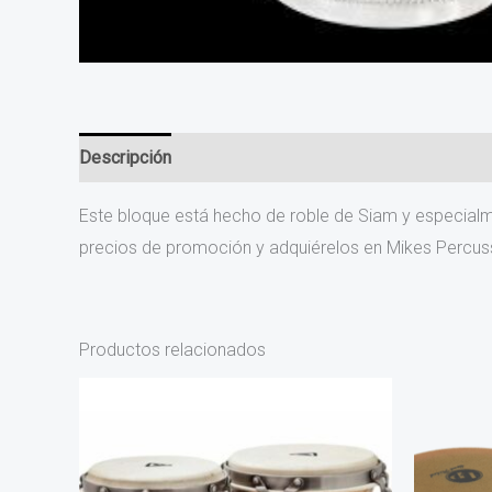
Descripción
Información adicional
Valoraciones (0
Este bloque está hecho de roble de Siam y especial
precios de promoción y adquiérelos en Mikes Percus
Productos relacionados