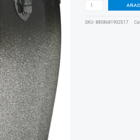
120BPPF1/S
AÑAD
cantidad
SKU:
8858681902517
Ca