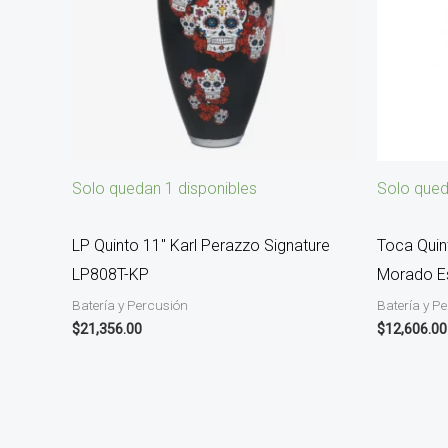
Solo quedan 1 disponibles
Solo qued
LP Quinto 11″ Karl Perazzo Signature
Toca Quin
LP808T-KP
Morado E
Batería y Percusión
Batería y P
$
21,356.00
$
12,606.00