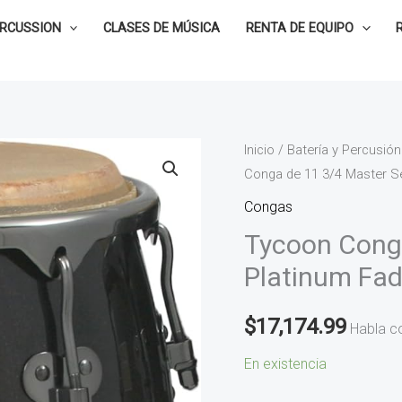
ERCUSSION
CLASES DE MÚSICA
RENTA DE EQUIPO
Tycoon
Inicio
/
Batería y Percusión
Conga de 11 3/4 Master 
Conga
de
Congas
11
Tycoon Conga
3/4
Platinum Fa
Master
Series
$
17,174.99
Habla c
Platinum
Fade
En existencia
MTCP-