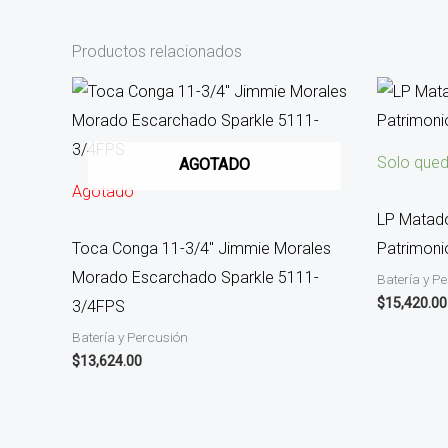
Productos relacionados
Solo qued
AGOTADO
Agotado
LP Matado
Toca Conga 11-3/4″ Jimmie Morales
Patrimoni
Morado Escarchado Sparkle 5111-
Batería y P
$
15,420.00
3/4FPS
Batería y Percusión
$
13,624.00