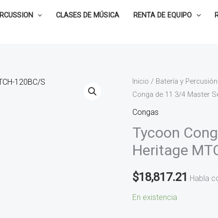
ERCUSSION
CLASES DE MÚSICA
RENTA DE EQUIPO
Tycoon
Inicio
/
Batería y Percusión
Conga de 11 3/4 Master S
Conga
de
Congas
11
Tycoon Conga
3/4
Heritage MT
Master
Series
$
18,817.21
Habla c
Heritage
MTCH-
En existencia
120BC/S