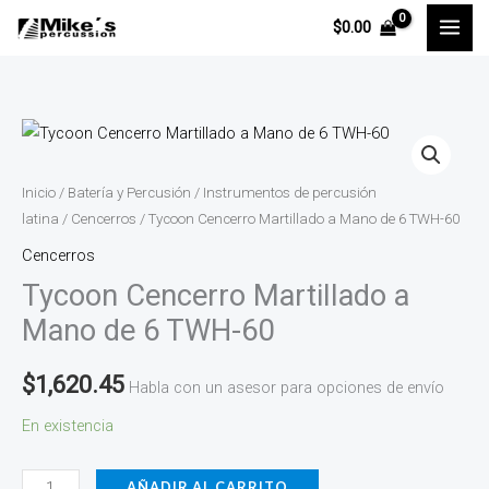
Ir
$
0.00
al
contenido
Tycoon
Cencerro
Martillado
Inicio
/
Batería y Percusión
/
Instrumentos de percusión
a
latina
/
Cencerros
/ Tycoon Cencerro Martillado a Mano de 6 TWH-60
Mano
Cencerros
de
Tycoon Cencerro Martillado a
6
Mano de 6 TWH-60
TWH-
60
$
1,620.45
Habla con un asesor para opciones de envío
cantidad
En existencia
AÑADIR AL CARRITO