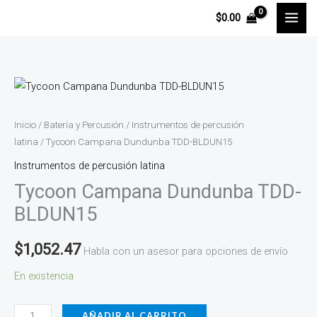
Ir
$
0.00
al
contenido
Tycoon
Campana
Dundunba
Inicio
/
Batería y Percusión
/
Instrumentos de percusión
TDD-
latina
/ Tycoon Campana Dundunba TDD-BLDUN15
BLDUN15
Instrumentos de percusión latina
cantidad
Tycoon Campana Dundunba TDD-
BLDUN15
$
1,052.47
Habla con un asesor para opciones de envío
En existencia
AÑADIR AL CARRITO