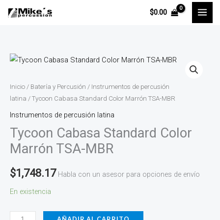
Ir
$
0.00
al
contenido
Tycoon
Cabasa
Standard
Inicio
/
Batería y Percusión
/
Instrumentos de percusión
Color
latina
/ Tycoon Cabasa Standard Color Marrón TSA-MBR
Marrón
Instrumentos de percusión latina
TSA-
Tycoon Cabasa Standard Color
MBR
Marrón TSA-MBR
cantidad
$
1,748.17
Habla con un asesor para opciones de envío
En existencia
AÑADIR AL CARRITO