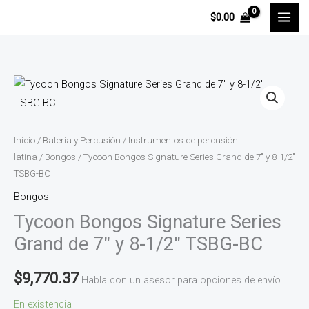
Ir
$
0.00
al
contenido
Tycoon
Bongos
Signature
Series
Inicio
/
Batería y Percusión
/
Instrumentos de percusión
Grand
latina
/
Bongos
/ Tycoon Bongos Signature Series Grand de 7″ y 8-1/2″
TSBG-BC
de
7″
Bongos
y
Tycoon Bongos Signature Series
8-
Grand de 7″ y 8-1/2″ TSBG-BC
1/2″
TSBG-
$
9,770.37
Habla con un asesor para opciones de envío
BC
En existencia
cantidad