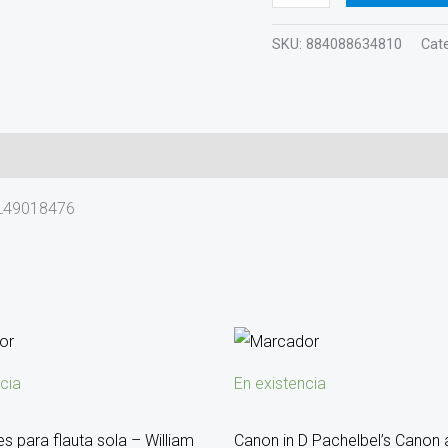
SKU:
884088634810
Cat
HL49018476
cia
En existencia
s para flauta sola – William
Canon in D Pachelbel’s Canon 