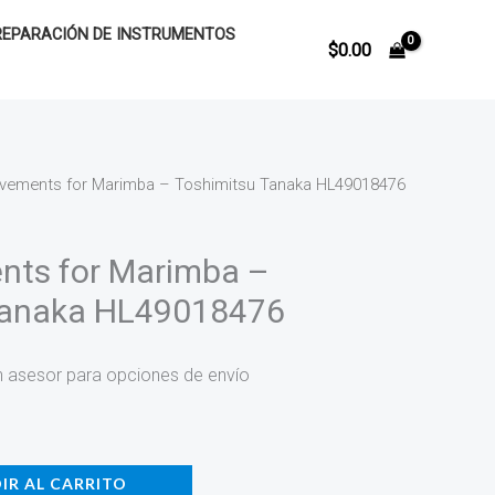
REPARACIÓN DE INSTRUMENTOS
$
0.00
ements for Marimba – Toshimitsu Tanaka HL49018476
ts for Marimba –
Tanaka HL49018476
n asesor para opciones de envío
IR AL CARRITO