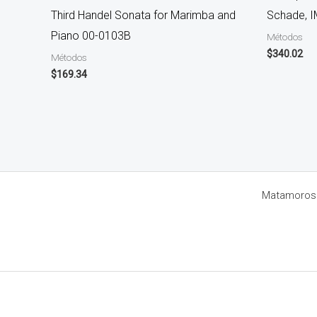
Third Handel Sonata for Marimba and
Schade, 
Piano 00-0103B
Métodos
$
340.02
Métodos
$
169.34
Matamoros 8