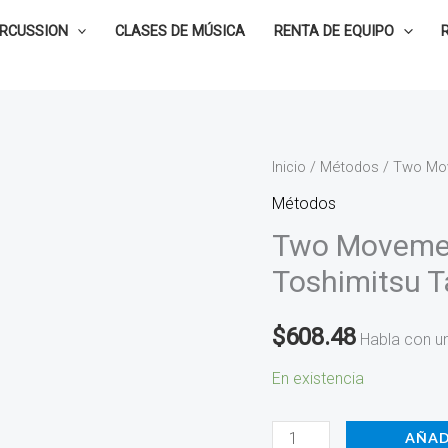
ERCUSSION
CLASES DE MÚSICA
RENTA DE EQUIPO
Two
Inicio
/
Métodos
/ Two Mov
Movements
Métodos
for
Two Movemen
Marimba
Toshimitsu 
-
Toshimitsu
$
608.48
Habla con u
Tanaka
HL49018476
En existencia
cantidad
AÑAD