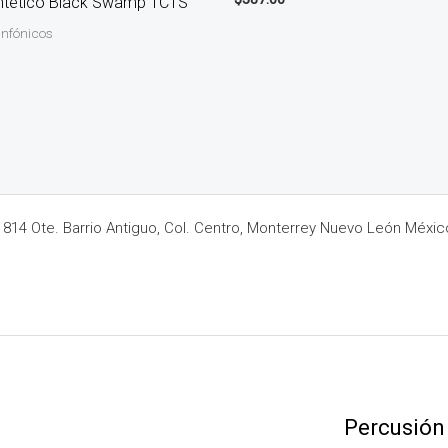
ntético Black Swamp TC1S
infónicos
14 Ote. Barrio Antiguo, Col. Centro, Monterrey Nuevo León Méxic
Percusión