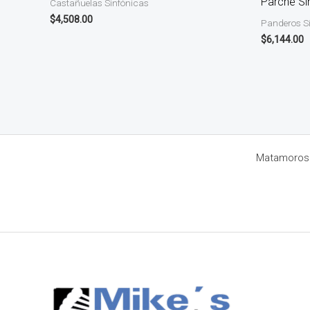
Parche Si
Castañuelas Sinfónicas
$
4,508.00
Panderos S
$
6,144.00
Matamoros 8