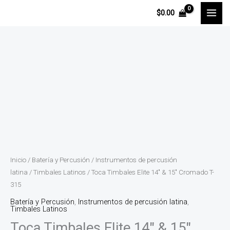
Ir
$
0.00
al
contenido
Toca
Timbales
Elite
14"
&
15"
Cromado
T-
Inicio
/
Batería y Percusión
/
Instrumentos de percusión
315
latina
/
Timbales Latinos
/ Toca Timbales Elite 14″ & 15″ Cromado T-
315
cantidad
Batería y Percusión
,
Instrumentos de percusión latina
,
Timbales Latinos
Toca Timbales Elite 14″ & 15″