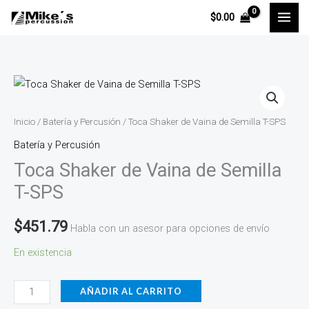
Ir
$
0.00
al
contenido
Toca
Shaker
de
Inicio
/
Batería y Percusión
/ Toca Shaker de Vaina de Semilla T-SPS
Vaina
Batería y Percusión
de
Toca Shaker de Vaina de Semilla
Semilla
T-SPS
T-
SPS
$
451.79
Habla con un asesor para opciones de envío
cantidad
En existencia
AÑADIR AL CARRITO