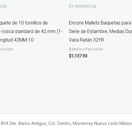
cia
En existencia
uete de 10 tornillos de
Encore Mallets Baquetas par
e rosca standard de 42 mm (1-
Serie de Estambre, Medias Dura
longitud 42MM-10
Vara Ratán 32YR
ercusión
Batería y Percusión
$
1,137.93
14 Ote. Barrio Antiguo, Col. Centro, Monterrey Nuevo León Méxic