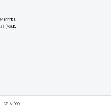
a Marimba
s (Azul),
o. CP. 64000