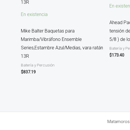
En existen
En existencia
Ahead Paq
Mike Balter Baquetas para
tensión d
Marimba/Vibráfono Ensemble
5/8 ) de 
Series,Estambre Azul/Medias, vara ratán
Batería y P
$
173.40
13R
Batería y Percusión
$
837.19
Matamoros 8