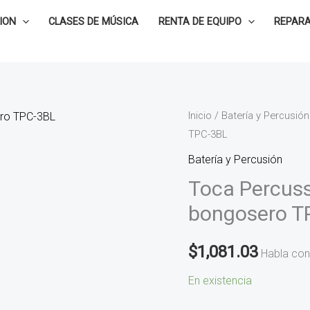
ION
CLASES DE MÚSICA
RENTA DE EQUIPO
REPARA
Toca
Inicio
/
Batería y Percusión
TPC-3BL
Percussion
Campana
Batería y Percusión
de
Toca Percus
mano
bongosero T
para
bongosero
$
1,081.03
Habla con
TPC-
3BL
En existencia
cantidad