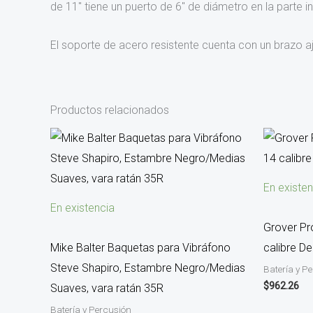
de 11″ tiene un puerto de 6″ de diámetro en la parte i
El soporte de acero resistente cuenta con un brazo
Productos relacionados
En existen
En existencia
Grover Pr
Mike Balter Baquetas para Vibráfono
calibre D
Steve Shapiro, Estambre Negro/Medias
Batería y P
$
962.26
Suaves, vara ratán 35R
Batería y Percusión