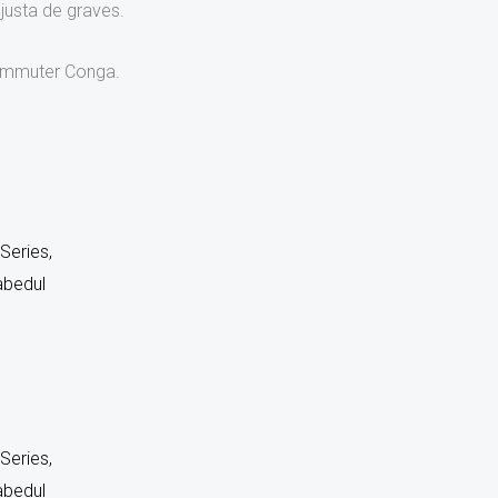
 justa de graves.
 Commuter Conga.
Series,
abedul