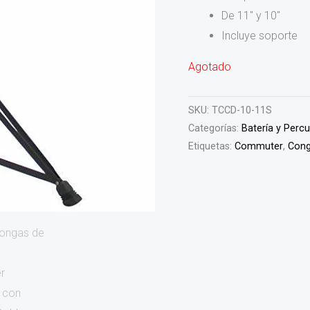
De 11″ y 10″
Incluye soporte
Agotado
SKU:
TCCD-10-11S
Categorías:
Batería y Perc
Etiquetas:
Commuter
,
Con