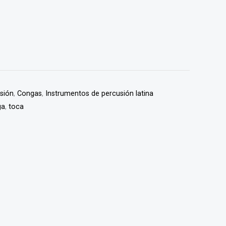
usión
,
Congas
,
Instrumentos de percusión latina
ga
,
toca