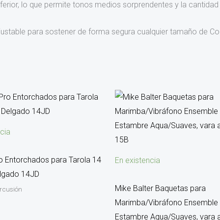
nferior, lo que permite tonos medios sorprendentes y la cantidad
 ajustable para sostener de forma segura cualquier tamaño de
cia
o Entorchados para Tarola 14
En existencia
elgado 14JD
Mike Balter Baquetas para
ercusión
Marimba/Vibráfono Ensemble 
Estambre Aqua/Suaves, vara 