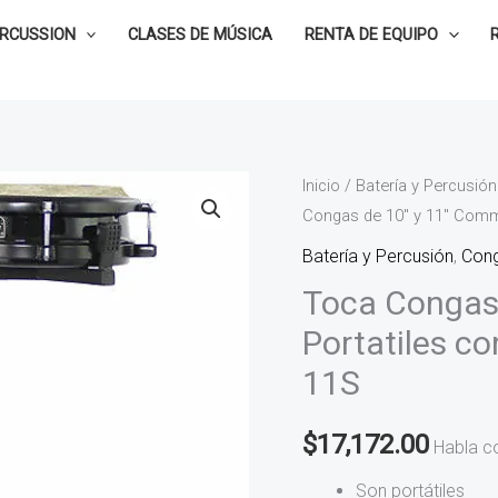
ERCUSSION
CLASES DE MÚSICA
RENTA DE EQUIPO
Inicio
/
Batería y Percusión
Congas de 10″ y 11″ Comm
Batería y Percusión
,
Con
Toca Congas
Portatiles c
11S
$
17,172.00
Habla c
Son portátiles