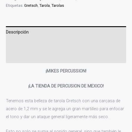
Etiquetas:
Gretsch
,
Tarola
,
Tarolas
Descripción
Información adicional
Valoraciones (0)
¡MIKES PERCUSSION!
¡LA TIENDA DE PERCUSION DE MEXICO!
Tenemos esta belleza de tarola Gretsch con una carcasa de
acero de 1,2 mm y se le agrega un gran martilleo para enfocar
el tono y dar un ataque general ligeramente más seco.
Esto no solo se suma al sonido general, sino que también le