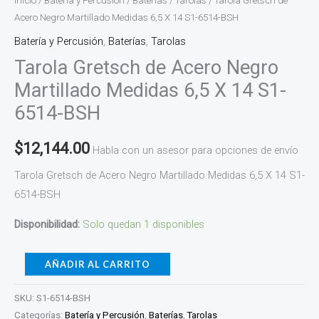
Inicio
/
Batería y Percusión
/
Baterías
/
Tarolas
/ Tarola Gretsch de
cantidad
Acero Negro Martillado Medidas 6,5 X 14 S1-6514-BSH
Batería y Percusión
,
Baterías
,
Tarolas
Tarola Gretsch de Acero Negro
Martillado Medidas 6,5 X 14 S1-
6514-BSH
$
12,144.00
Habla con un asesor para opciones de envío
Tarola Gretsch de Acero Negro Martillado Medidas 6,5 X 14 S1-
6514-BSH
Disponibilidad:
Solo quedan 1 disponibles
AÑADIR AL CARRITO
SKU:
S1-6514-BSH
Categorías:
Batería y Percusión
,
Baterías
,
Tarolas