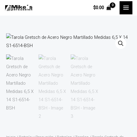
Ir
$
0.00
al
contenido
Tarola
Gretsch
de
Acero
Negro
Martillado
Medidas
6,5
X
14
S1-
6514-
BSH