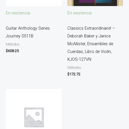
En existencia
En existencia
Guitar Anthology Series
Classics Extraordinaire! –
Journey 0511B
Deborah Baker y Janice
McAllister, Ensambles de
Métodos
$
608.25
Cuerdas, Libro de Violín,
KJOS-127VN
Métodos
$
172.72