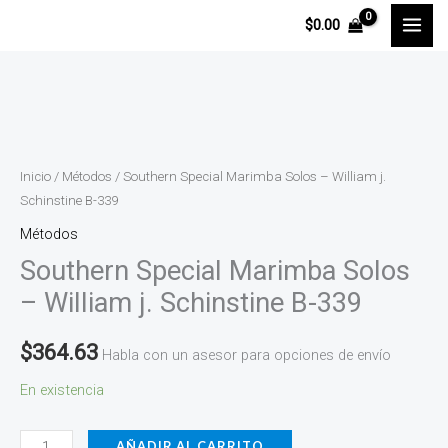
Ir
$
0.00
al
contenido
Southern
Special
Marimba
Inicio
/
Métodos
/ Southern Special Marimba Solos – William j.
Solos
Schinstine B-339
-
Métodos
William
Southern Special Marimba Solos
j.
– William j. Schinstine B-339
Schinstine
B-
$
364.63
Habla con un asesor para opciones de envío
339
En existencia
cantidad
AÑADIR AL CARRITO