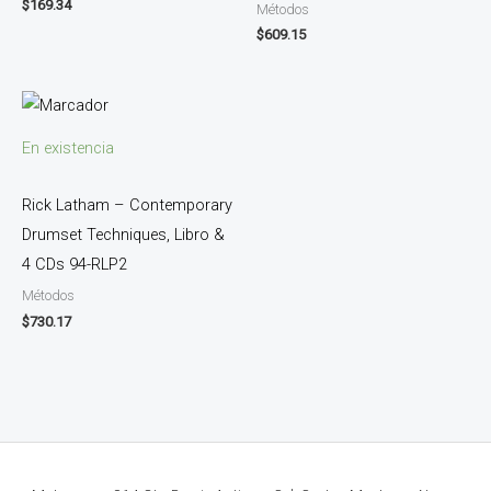
$
169.34
Métodos
$
609.15
En existencia
Rick Latham – Contemporary
Drumset Techniques, Libro &
4 CDs 94-RLP2
Métodos
$
730.17