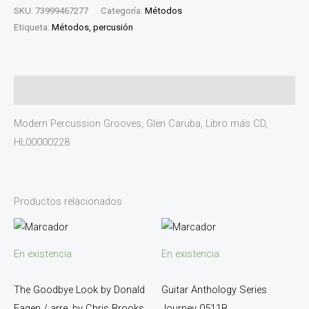
SKU:
73999467277
Categoría:
Métodos
Etiqueta:
Métodos, percusión
Descripción
Modern Percussion Grooves, Glen Caruba, Libro más CD,
HL00000228
Productos relacionados
En existencia
En existencia
The Goodbye Look by Donald
Guitar Anthology Series
Fagen / arre. by Chris Brooks
Journey 0511B