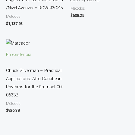
/Nivel Avanzado ROW-93CS5
Métodos
$
608.25
Métodos
$
1,137.93
En existencia
Chuck Silverman – Practical
Applications: Afro-Caribbean
Rhythms for the Drumset 00-
0633B
Métodos
$
926.38