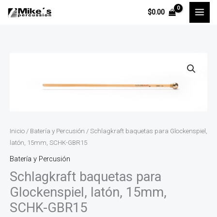
Ir
$
0.00
al
contenido
Schlagkraft
baquetas
para
Glockenspiel,
latón,
15mm,
Inicio
/
Batería y Percusión
/ Schlagkraft baquetas para Glockenspiel,
SCHK-
latón, 15mm, SCHK-GBR15
GBR15
Batería y Percusión
cantidad
Schlagkraft baquetas para
Glockenspiel, latón, 15mm,
SCHK-GBR15