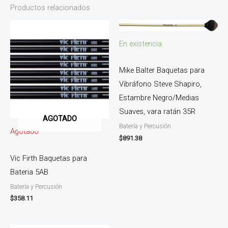
Productos relacionados
En existencia
Mike Balter Baquetas para
Vibráfono Steve Shapiro,
Estambre Negro/Medias
Suaves, vara ratán 35R
AGOTADO
Batería y Percusión
Agotado
$
891.38
Vic Firth Baquetas para
Bateria 5AB
Batería y Percusión
$
358.11