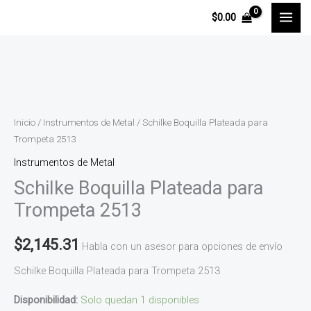
Ir
$
0.00
al
contenido
Schilke
Boquilla
Plateada
Inicio
/
Instrumentos de Metal
/ Schilke Boquilla Plateada para
para
Trompeta 2513
Trompeta
Instrumentos de Metal
2513
Schilke Boquilla Plateada para
cantidad
Trompeta 2513
$
2,145.31
Habla con un asesor para opciones de envío
Schilke Boquilla Plateada para Trompeta 2513
Disponibilidad:
Solo quedan 1 disponibles