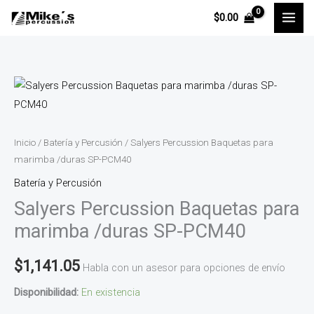
Ir
$
0.00
al
contenido
Salyers
Percussion
Baquetas
para
Inicio
/
Batería y Percusión
/ Salyers Percussion Baquetas para
marimba
marimba /duras SP-PCM40
/duras
Batería y Percusión
SP-
Salyers Percussion Baquetas para
PCM40
marimba /duras SP-PCM40
cantidad
$
1,141.05
Habla con un asesor para opciones de envío
Disponibilidad:
En existencia