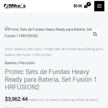
Ir
$
0.00
al
contenido
Protec
Sets
de
Fundas
Inicio
/
Batería y Percusión
/ Protec Sets de Fundas Heavy Ready para
Heavy
Bateria, Set Fusión 1 HRFUSION2
Ready
Batería y Percusión
para
Protec Sets de Fundas Heavy
Bateria,
Ready para Bateria, Set Fusión 1
Set
HRFUSION2
Fusión
1
$
3,962.44
Habla con un asesor para opciones de envío
HRFUSION2
cantidad