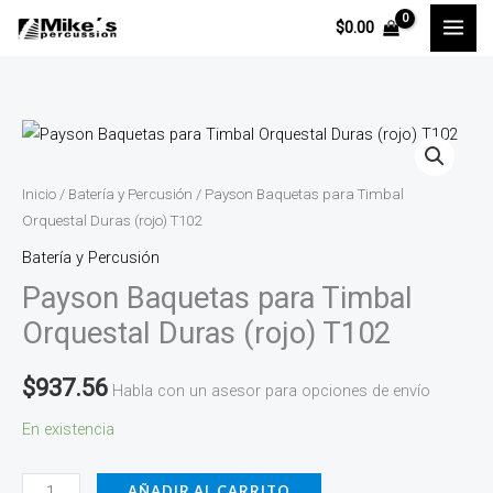
Ir
$
0.00
al
contenido
Payson
Baquetas
para
Inicio
/
Batería y Percusión
/ Payson Baquetas para Timbal
Timbal
Orquestal Duras (rojo) T102
Orquestal
Batería y Percusión
Duras
Payson Baquetas para Timbal
(rojo)
Orquestal Duras (rojo) T102
T102
cantidad
$
937.56
Habla con un asesor para opciones de envío
En existencia
AÑADIR AL CARRITO