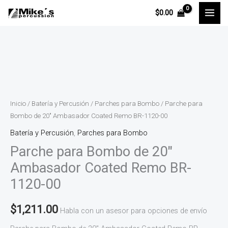
Ir
$
0.00
al
contenido
Parche
para
Bombo
de
Inicio
/
Batería y Percusión
/
Parches para Bombo
/ Parche para
20"
Bombo de 20″ Ambasador Coated Remo BR-1120-00
Ambasador
Batería y Percusión
,
Parches para Bombo
Coated
Parche para Bombo de 20″
Remo
Ambasador Coated Remo BR-
BR-
1120-00
1120-
00
$
1,211.00
Habla con un asesor para opciones de envío
cantidad