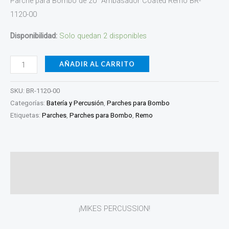
Parche para Bombo de 20″ Ambasador Coated Remo BR-
1120-00
Disponibilidad:
Solo quedan 2 disponibles
AÑADIR AL CARRITO
SKU:
BR-1120-00
Categorías:
Batería y Percusión
,
Parches para Bombo
Etiquetas:
Parches
,
Parches para Bombo
,
Remo
Descripción
Valoraciones (0)
¡MIKES PERCUSSION!