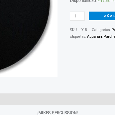
Disponibilidad:
En existe
AÑAD
SKU:
JD15
Categorías:
P
Etiquetas:
Aquarian
,
Parch
¡MIKES PERCUSSION!