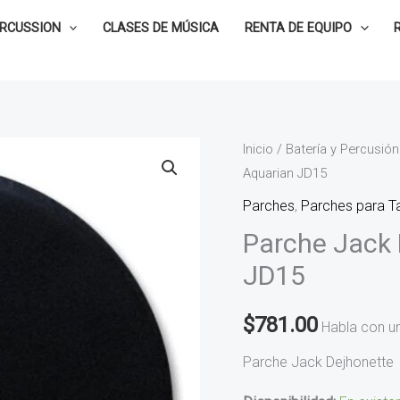
ERCUSSION
CLASES DE MÚSICA
RENTA DE EQUIPO
Parche
Inicio
/
Batería y Percusión
Aquarian JD15
Jack
Dejhonette
Parches
,
Parches para T
de
Parche Jack 
15"
JD15
Aquarian
JD15
$
781.00
Habla con u
cantidad
Parche Jack Dejhonette