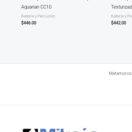
Aquarian CC10
Texturiza
Batería y Percusión
Batería y P
$
446.00
$
442.00
Matamoros 8