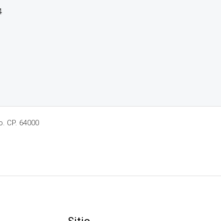
4
o. CP. 64000