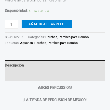
Parche de para Bombo 22″ Resonante
Disponibilidad:
En existencia
AÑADIR AL CARRITO
SKU:
FR22BK
Categorías:
Parches
,
Parches para Bombo
Etiquetas:
Aquarian
,
Parches
,
Parches para Bombo
Descripción
Valoraciones (0)
¡MIKES PERCUSSION!
¡LA TIENDA DE PERCUSION DE MEXICO!