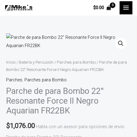
Ir
$
0.00
al
contenido
Parche
de
para
Bombo
Inicio
/
Batería y Percusión
/
Parches para Bombo
/ Parche de para
22"
Bombo 22″ Resonante Force II Negro Aquarian FR22BK
Resonante
Parches
,
Parches para Bombo
Force
Parche de para Bombo 22″
II
Resonante Force II Negro
Negro
Aquarian FR22BK
Aquarian
FR22BK
$
1,076.00
Habla con un asesor para opciones de envío
cantidad