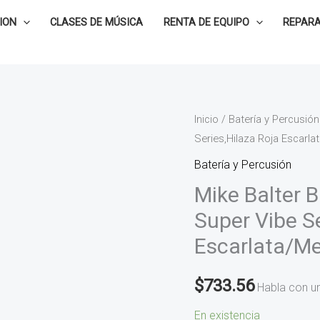
ION
CLASES DE MÚSICA
RENTA DE EQUIPO
REPARA
Mike
Inicio
/
Batería y Percusión
Series,Hilaza Roja Escarla
Balter
Baquetas
Batería y Percusión
para
Mike Balter 
Vibráfono
Super Vibe Se
Super
Escarlata/Me
Vibe
Series,Hilaza
$
733.56
Roja
Habla con u
Escarlata/Medias,vara
En existencia