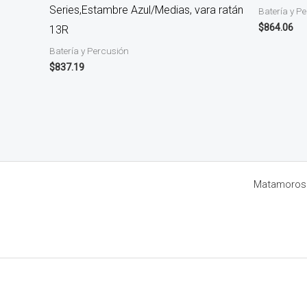
Series,Estambre Azul/Medias, vara ratán
Batería y P
$
864.06
13R
Batería y Percusión
$
837.19
Matamoros 8