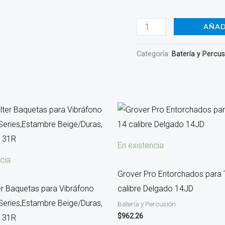
abedul
124B
AÑAD
cantidad
Categoría:
Batería y Percu
En existencia
cia
Grover Pro Entorchados para 
er Baquetas para Vibráfono
calibre Delgado 14JD
Series,Estambre Beige/Duras,
Batería y Percusión
$
962.26
n 31R