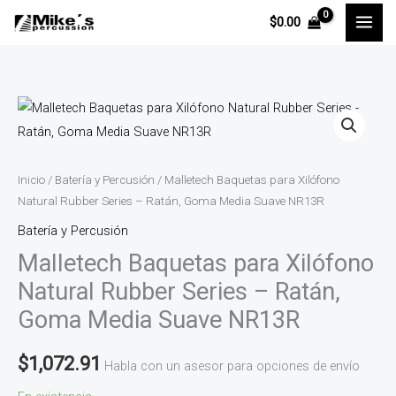
Ir
$
0.00
al
contenido
Malletech
Baquetas
para
Xilófono
Inicio
/
Batería y Percusión
/ Malletech Baquetas para Xilófono
Natural
Natural Rubber Series – Ratán, Goma Media Suave NR13R
Rubber
Batería y Percusión
Series
Malletech Baquetas para Xilófono
-
Natural Rubber Series – Ratán,
Ratán,
Goma Media Suave NR13R
Goma
Media
$
1,072.91
Habla con un asesor para opciones de envío
Suave
NR13R