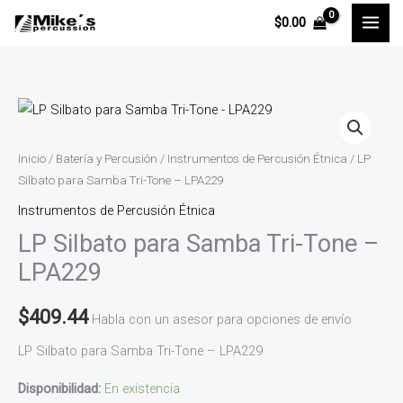
Ir
$
0.00
al
contenido
LP
Silbato
para
Inicio
/
Batería y Percusión
/
Instrumentos de Percusión Étnica
/ LP
Samba
Silbato para Samba Tri-Tone – LPA229
Tri-
Instrumentos de Percusión Étnica
Tone
LP Silbato para Samba Tri-Tone –
-
LPA229
LPA229
cantidad
$
409.44
Habla con un asesor para opciones de envío
LP Silbato para Samba Tri-Tone – LPA229
Disponibilidad:
En existencia