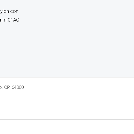
ylon con
orim 01AC
o. CP. 64000