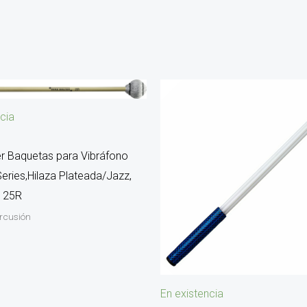
cia
er Baquetas para Vibráfono
Series,Hilaza Plateada/Jazz,
n 25R
ercusión
En existencia