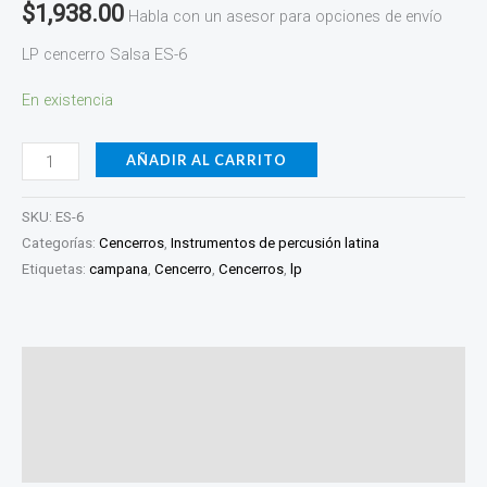
$
1,938.00
Habla con un asesor para opciones de envío
LP cencerro Salsa ES-6
En existencia
AÑADIR AL CARRITO
SKU:
ES-6
Categorías:
Cencerros
,
Instrumentos de percusión latina
Etiquetas:
campana
,
Cencerro
,
Cencerros
,
lp
Descripción
Información adicional
Valoraciones (0)