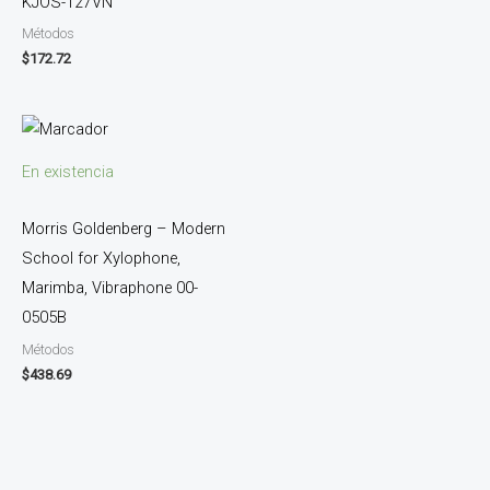
KJOS-127VN
Métodos
$
172.72
En existencia
Morris Goldenberg – Modern
School for Xylophone,
Marimba, Vibraphone 00-
0505B
Métodos
$
438.69