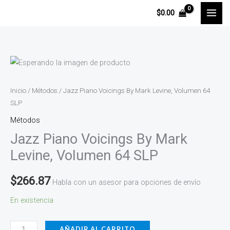
Ir
$
0.00
al
contenido
Jazz
Piano
Voicings
Inicio
/
Métodos
/ Jazz Piano Voicings By Mark Levine, Volumen 64
By
SLP
Mark
Métodos
Levine,
Jazz Piano Voicings By Mark
Volumen
Levine, Volumen 64 SLP
64
SLP
$
266.87
Habla con un asesor para opciones de envío
cantidad
En existencia
AÑADIR AL CARRITO