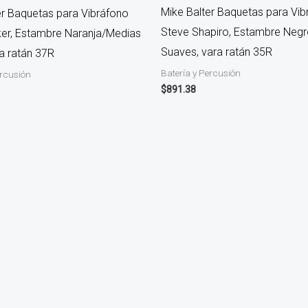
Mike Balter Baquetas para Vib
er Baquetas para Vibráfono
Steve Shapiro, Estambre Neg
er, Estambre Naranja/Medias
Suaves, vara ratán 35R
ra ratán 37R
Batería y Percusión
ercusión
$
891.38