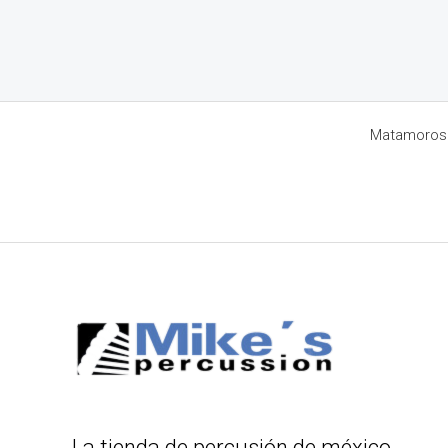
Matamoros 8
La tienda de percusión de méxico