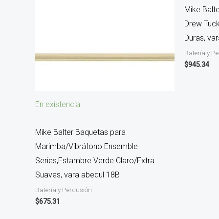
Mike Balt
Drew Tuck
Duras, va
Batería y P
$
945.34
En existencia
Mike Balter Baquetas para
Marimba/Vibráfono Ensemble
Series,Estambre Verde Claro/Extra
Suaves, vara abedul 18B
Batería y Percusión
$
675.31