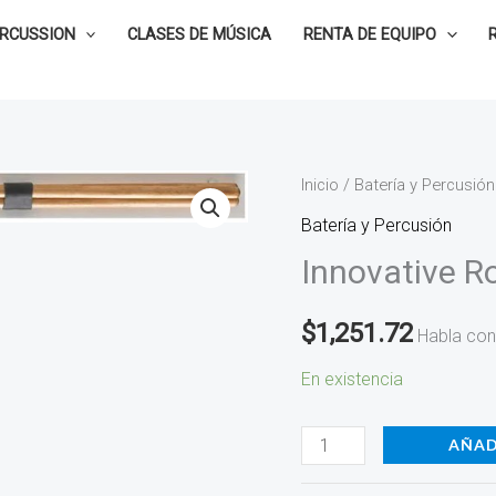
ERCUSSION
CLASES DE MÚSICA
RENTA DE EQUIPO
Innovative
Inicio
/
Batería y Percusión
Rods
Batería y Percusión
3
Innovative Ro
Varas,
IP-
$
1,251.72
Habla con
B2
cantidad
En existencia
AÑAD