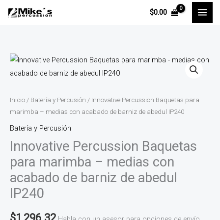
Ir
$
0.00
al
contenido
Innovative
Percussion
Baquetas
para
Inicio
/
Batería y Percusión
/ Innovative Percussion Baquetas para
marimba
marimba – medias con acabado de barniz de abedul IP240
-
Batería y Percusión
medias
Innovative Percussion Baquetas
con
para marimba – medias con
acabado
acabado de barniz de abedul
de
IP240
barniz
de
$
1,296.32
abedul
Habla con un asesor para opciones de envío