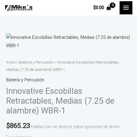
Ir
$
0.00
al
contenido
Innovative
Escobillas
Retractables,
Medias
Inicio
/
Batería y Percusión
/ Innovative Escobillas Retractables,
(7.25
Medias (7.25 de alambre) WBR-1
de
Batería y Percusión
alambre)
Innovative Escobillas
WBR-
Retractables, Medias (7.25 de
1
alambre) WBR-1
cantidad
$
865.23
Habla con un asesor para opciones de envío