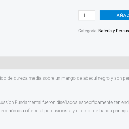
cantidad
AÑAD
Categoría:
Batería y Percu
ico de dureza media sobre un mango de abedul negro y son perf
cussion Fundamental fueron diseñados específicamente teniendo e
conómica ofrece al percusionista y director de banda principia