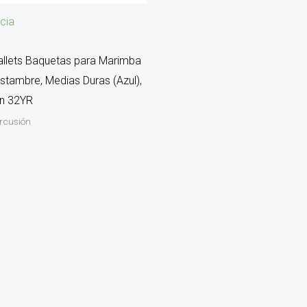
cia
llets Baquetas para Marimba
Estambre, Medias Duras (Azul),
án 32YR
ercusión