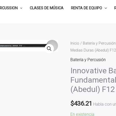
ERCUSSION
CLASES DE MÚSICA
RENTA DE EQUIPO
Innovative
Inicio
/
Batería y Percusión
Medias Duras (Abedul) F12
Baquetas
para
Batería y Percusión
Xilófono
Innovative B
Fundamental
Fundamental 
Series,
(Abedul) F12
Medias
Duras
$
436.21
(Abedul)
Habla con u
F12
En existencia