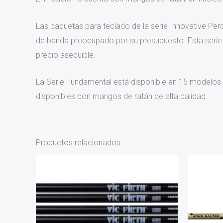
Las baquetas para teclado de la serie Innovative Per
de banda preocupado por su presupuesto. Esta serie e
precio asequible.
La Serie Fundamental está disponible en 15 modelos
disponibles con mangos de ratán de alta calidad.
Productos relacionados