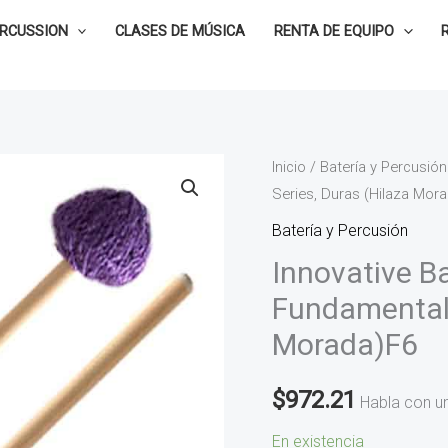
ERCUSSION
CLASES DE MÚSICA
RENTA DE EQUIPO
Innovative
Inicio
/
Batería y Percusión
Series, Duras (Hilaza Mor
Baquetas
para
Batería y Percusión
Vibráfono
Innovative B
Fundamental
Fundamental 
Series,
Morada)F6
Duras
(Hilaza
$
972.21
Morada)F6
Habla con u
cantidad
En existencia