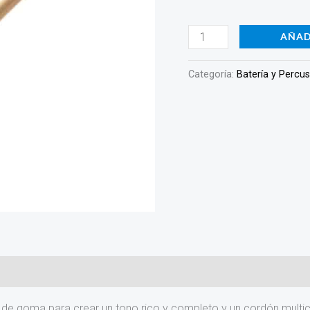
AÑAD
Categoría:
Batería y Percu
de goma para crear un tono rico y completo y un cordón multic