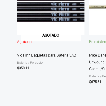
AGOTADO
Agotado
En existen
Vic Firth Baquetas para Bateria 5AB
Mike Balt
Unwound 
Batería y Percusión
$
358.11
Canela/Su
Batería y P
$
675.31