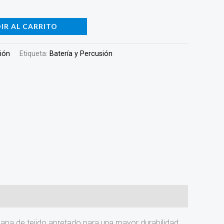
IR AL CARRITO
sión
Etiqueta:
Batería y Percusión
apa de tejido apretado para una mayor durabilidad.