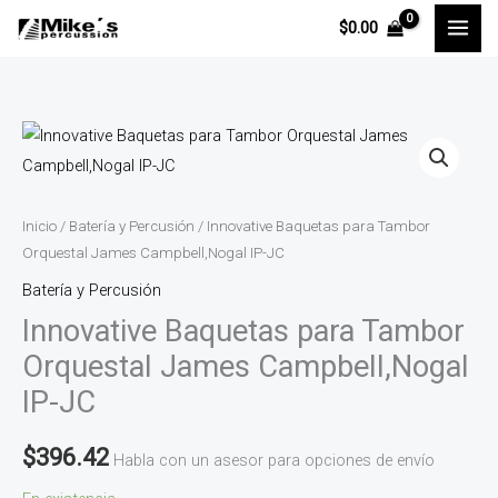
Ir
$
0.00
al
contenido
Innovative
Baquetas
para
Tambor
Inicio
/
Batería y Percusión
/ Innovative Baquetas para Tambor
Orquestal
Orquestal James Campbell,Nogal IP-JC
James
Batería y Percusión
Campbell,Nogal
Innovative Baquetas para Tambor
IP-
Orquestal James Campbell,Nogal
JC
IP-JC
cantidad
$
396.42
Habla con un asesor para opciones de envío