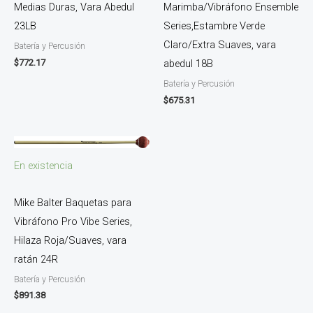
Medias Duras, Vara Abedul
Marimba/Vibráfono Ensemble
23LB
Series,Estambre Verde
Claro/Extra Suaves, vara
Batería y Percusión
$
772.17
abedul 18B
Batería y Percusión
$
675.31
En existencia
Mike Balter Baquetas para
Vibráfono Pro Vibe Series,
Hilaza Roja/Suaves, vara
ratán 24R
Batería y Percusión
$
891.38