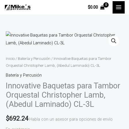
Ir
$
0.00
al
contenido
Innovative
Baquetas
para
Tambor
Inicio
/
Batería y Percusión
/ Innovative Baquetas para Tambor
Orquestal
Orquestal Christopher Lamb, (Abedul Laminado) CL-3L
Christopher
Batería y Percusión
Lamb,
Innovative Baquetas para Tambor
(Abedul
Orquestal Christopher Lamb,
Laminado)
(Abedul Laminado) CL-3L
CL-
3L
$
692.24
Habla con un asesor para opciones de envío
cantidad