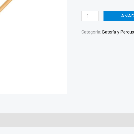
DF20
cantidad
AÑAD
Categoría:
Batería y Percu