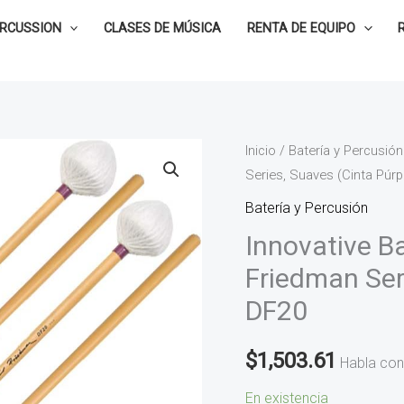
ERCUSSION
CLASES DE MÚSICA
RENTA DE EQUIPO
Innovative
Inicio
/
Batería y Percusión
Series, Suaves (Cinta Púr
Baquetas
para
Batería y Percusión
Marimba
Innovative B
David
Friedman Ser
Friedman
DF20
Series,
Suaves
$
1,503.61
(Cinta
Habla con
Púrpura)
En existencia