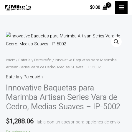
Ir
$
0.00
al
contenido
Innovative
Baquetas
para
Marimba
Inicio
/
Batería y Percusión
/ Innovative Baquetas para Marimba
Artisan
Artisan Series Vara de Cedro, Medias Suaves – IP-5002
Series
Batería y Percusión
Vara
Innovative Baquetas para
de
Marimba Artisan Series Vara de
Cedro,
Cedro, Medias Suaves – IP-5002
Medias
Suaves
$
1,288.06
Habla con un asesor para opciones de envío
-
IP-