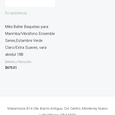
En existencia
Mike Balter Baquetas para
Marimba/Vibráfono Ensemble
Series,Estambre Verde
Claro/Extra Suaves, vara
abedul 18B
Batería y Percusión
$
675.31
Matamoros 814 Ote. Barrio Antiguo, Col. Centro, Monterrey Nuevo
León México. CP. 64000