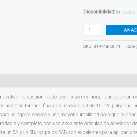
IP-
Disponibilidad:
En existe
5AB
cantidad
AÑAD
SKU:
81914800671
Categ
)
s Innovative Percussion. Todo comienza con nogal blanco de prim
ean hasta su tamaño final con una longitud de 16,125 pulgadas, u
 para un agarre seguro y una mayor durabilidad para que puedas
dable y completo con una excelente articulación alrededor del 
ntre un 5A y un 5B, los palos 5AB son excelentes para aplicaci