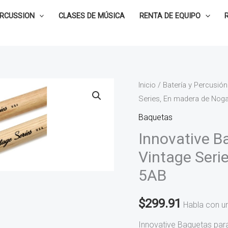
ERCUSSION
CLASES DE MÚSICA
RENTA DE EQUIPO
Innovative
Inicio
/
Batería y Percusión
Series, En madera de Noga
Baquetas
para
Baquetas
Batería
Innovative B
Vintage
Vintage Seri
Series,
5AB
En
madera
$
299.91
de
Habla con u
Nogal
Innovative Baquetas par